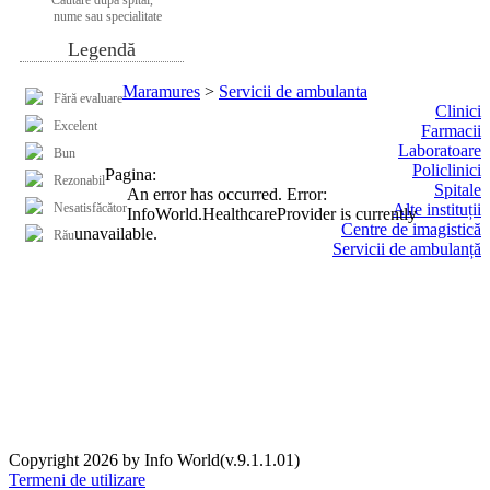
nume sau specialitate
Legendă
Maramures
>
Servicii de ambulanta
Fără evaluare
Clinici
Excelent
Farmacii
Laboratoare
Bun
Policlinici
Pagina:
Rezonabil
Spitale
An error has occurred.
Error:
Nesatisfăcător
Alte instituții
InfoWorld.HealthcareProvider is currently
Centre de imagistică
unavailable.
Rău
Servicii de ambulanță
Copyright 2026 by Info World(v.9.1.1.01)
Termeni de utilizare