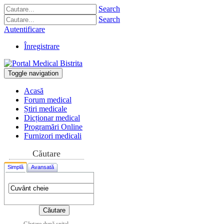
Search
Search
Autentificare
Înregistrare
Toggle navigation
Acasă
Forum medical
Știri medicale
Dicționar medical
Programări Online
Furnizori medicali
Căutare
Simplă
Avansată
Căutare după spital,