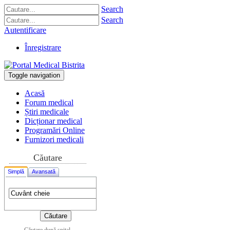
Search
Search
Autentificare
Înregistrare
Toggle navigation
Acasă
Forum medical
Știri medicale
Dicționar medical
Programări Online
Furnizori medicali
Căutare
Simplă
Avansată
Căutare după spital,