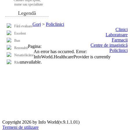
nume sau specialitate
Legendă
Gorj
>
Policlinici
Fără evaluare
Clinici
Excelent
Laboratoare
Farmacii
Bun
Centre de imagistică
Pagina:
Rezonabil
Policlinici
An error has occurred.
Error:
Nesatisfăcător
InfoWorld.HealthcareProvider is currently
unavailable.
Rău
Copyright 2026 by Info World(v.9.1.1.01)
Termeni de utilizare