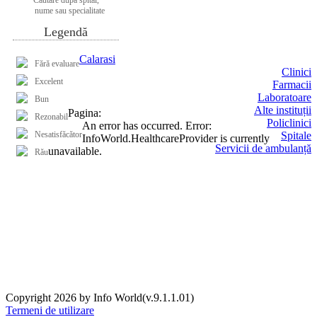
nume sau specialitate
Legendă
Calarasi
Fără evaluare
Clinici
Excelent
Farmacii
Laboratoare
Bun
Alte instituții
Pagina:
Rezonabil
Policlinici
An error has occurred.
Error:
Nesatisfăcător
Spitale
InfoWorld.HealthcareProvider is currently
Servicii de ambulanță
unavailable.
Rău
Copyright 2026 by Info World(v.9.1.1.01)
Termeni de utilizare