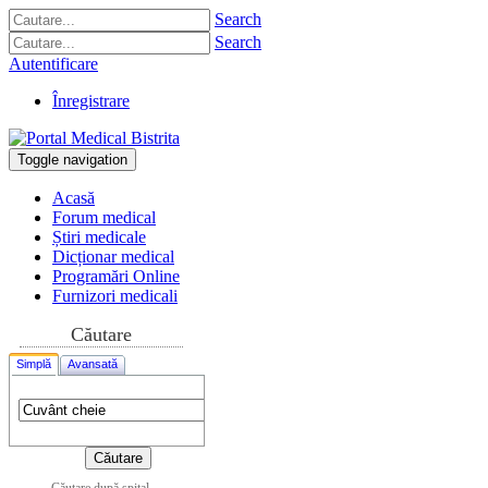
Search
Search
Autentificare
Înregistrare
Toggle navigation
Acasă
Forum medical
Știri medicale
Dicționar medical
Programări Online
Furnizori medicali
Căutare
Simplă
Avansată
Căutare după spital,