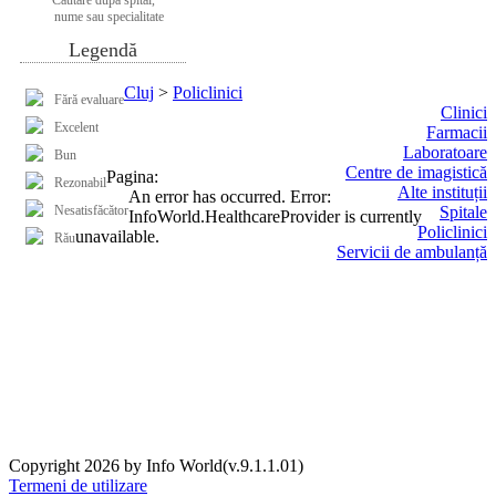
nume sau specialitate
Legendă
Cluj
>
Policlinici
Fără evaluare
Clinici
Excelent
Farmacii
Laboratoare
Bun
Centre de imagistică
Pagina:
Rezonabil
Alte instituții
An error has occurred.
Error:
Nesatisfăcător
Spitale
InfoWorld.HealthcareProvider is currently
Policlinici
unavailable.
Rău
Servicii de ambulanță
Copyright 2026 by Info World(v.9.1.1.01)
Termeni de utilizare