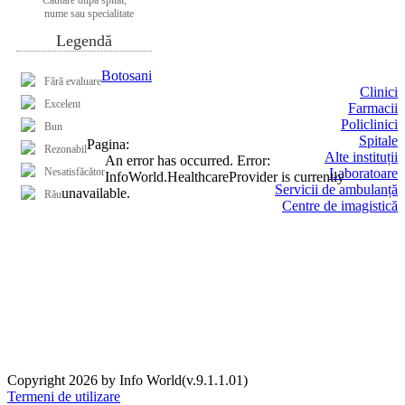
nume sau specialitate
Legendă
Botosani
Fără evaluare
Clinici
Excelent
Farmacii
Policlinici
Bun
Spitale
Pagina:
Rezonabil
Alte instituții
An error has occurred.
Error:
Nesatisfăcător
Laboratoare
InfoWorld.HealthcareProvider is currently
Servicii de ambulanță
unavailable.
Rău
Centre de imagistică
Copyright 2026 by Info World(v.9.1.1.01)
Termeni de utilizare