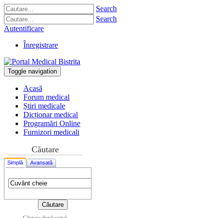
Search
Search
Autentificare
Înregistrare
Toggle navigation
Acasă
Forum medical
Știri medicale
Dicționar medical
Programări Online
Furnizori medicali
Căutare
Simplă
Avansată
Căutare după spital,