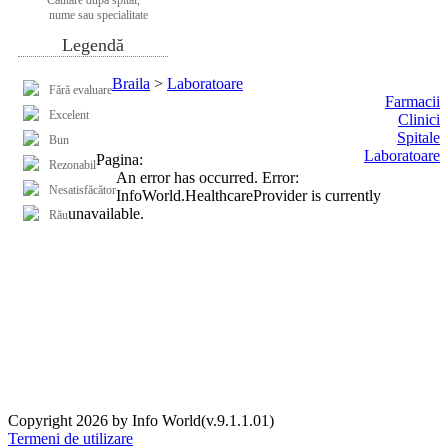
nume sau specialitate
Legendă
Braila
>
Laboratoare
Fără evaluare
Farmacii
Excelent
Clinici
Spitale
Bun
Laboratoare
Pagina:
Rezonabil
An error has occurred.
Error:
Nesatisfăcător
InfoWorld.HealthcareProvider is currently
unavailable.
Rău
Copyright 2026 by Info World(v.9.1.1.01)
Termeni de utilizare