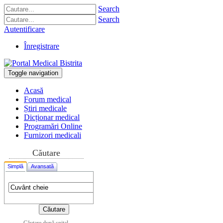
Search
Search
Autentificare
Înregistrare
Toggle navigation
Acasă
Forum medical
Știri medicale
Dicționar medical
Programări Online
Furnizori medicali
Căutare
Simplă
Avansată
Căutare după spital,