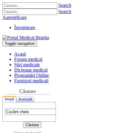
Search
Search
Autentificare
Înregistrare
Toggle navigation
Acasă
Forum medical
Știri medicale
Dicționar medical
Programări Online
Furnizori medicali
Căutare
Simplă
Avansată
Căutare după spital,