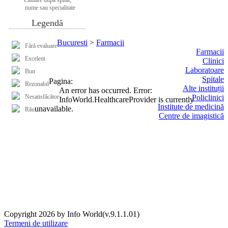
nume sau specialitate
Legendă
Bucuresti
>
Farmacii
Fără evaluare
Farmacii
Excelent
Clinici
Laboratoare
Bun
Spitale
Pagina:
Rezonabil
Alte instituții
An error has occurred.
Error:
Nesatisfăcător
Policlinici
InfoWorld.HealthcareProvider is currently
Institute de medicină
unavailable.
Rău
Centre de imagistică
Copyright 2026 by Info World(v.9.1.1.01)
Termeni de utilizare